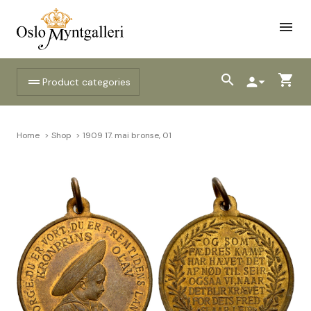
menu
search
shopping_cart
drag_handle
person
arrow_drop_down
Product categories
Home
Shop
1909 17. mai bronse, 01