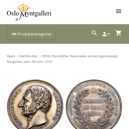
menu
search
shopping_cart
drag_handle
person
arrow_drop_down
Produktkategorier
Hjem
Nettbutikk
1856 Christoffer Hansteens erindringsmedalje
Bergslien, sølv, 38 mm, 0/01