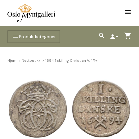
menu
search
shopping_cart
drag_handle
person
arrow_drop_down
Produktkategorier
Hjem
Nettbutikk
1694 1 skilling Christian V., 1/1+