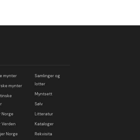
e mynter
Samlinger og
lotter
ske mynter
Myntsett
tinske
r
Sølv
r Norge
Litteratur
r Verden
Kataloger
jer Norge
Rekvisita