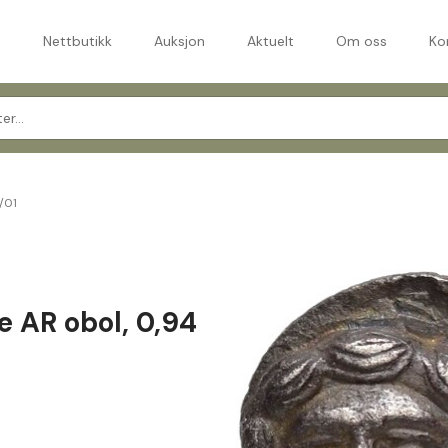
m
Nettbutikk
Auksjon
Aktuelt
Om oss
Ko
+/01
e AR obol, 0,94