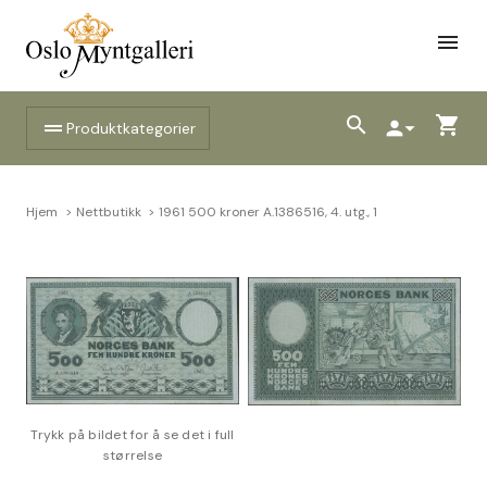
menu
search
shopping_cart
drag_handle
person
arrow_drop_down
Produktkategorier
Hjem
Nettbutikk
1961 500 kroner A.1386516, 4. utg., 1