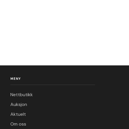
MENY
Nettbutikk
Auksjon
Aktuelt
Om oss