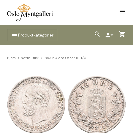
menu
search
shopping_cart
drag_handle
person
arrow_drop_down
Produktkategorier
Hjem
Nettbutikk
1893 50 øre Oscar II, 1+/01