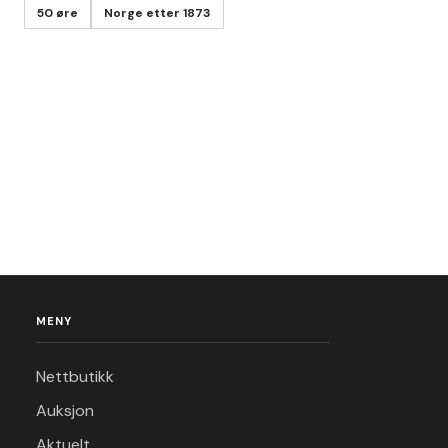
50 øre
Norge etter 1873
MENY
Nettbutikk
Auksjon
Aktuelt