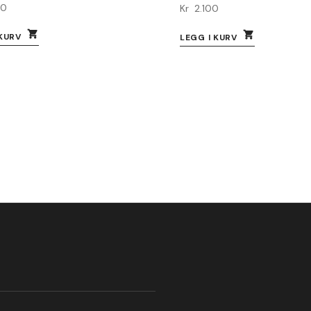
00
Kr
2.100
 KURV
LEGG I KURV