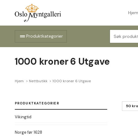
Hje
Søk
drag_handle
Produktkategorier
etter:
1000 kroner 6 Utgave
Hjem
Nettbutikk
1000 kroner 6 Utgave
PRODUKTKATEGORIER
50 kr
Vikingtid
Norge før 1628