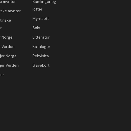
e mynter
Samlinger og
lotter
ske mynter
Myntsett
tinske
r
Sølv
r Norge
Litteratur
r Verden
Kataloger
jer Norge
Rekvisita
jer Verden
Gavekort
ter