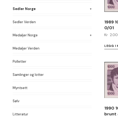
Sedler Norge
1989 
Sedler Verden
0/01
Kr
2.0
Medaljer Norge
LEGG I
Medaljer Verden
Polletter
Samlinger og lotter
Myntsett
Sølv
1990 
brunt 
Litteratur