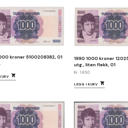
1000 kroner 5100208382, 01
1990 1000 kroner 12025
utg., liten flekk, 01
0
Kr
1.650
 KURV
LEGG I KURV