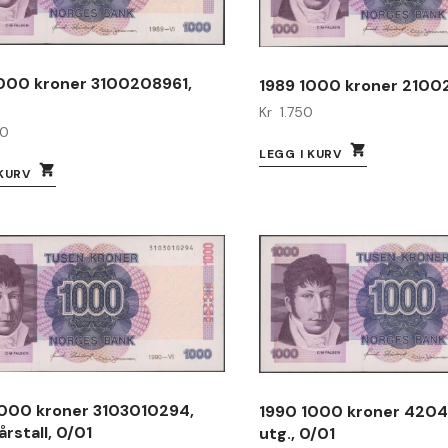
1000 kroner 3100208961,
1989 1000 kroner 2100
Kr
1.750
00
LEGG I KURV
 KURV
1000 kroner 3103010294,
1990 1000 kroner 42041
årstall, 0/01
utg., 0/01