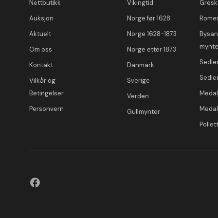
Nettbutikk
Vikingtid
Gresk
Auksjon
Norge før 1628
Romer
Aktuelt
Norge 1628-1873
Bysan
mynte
Om oss
Norge etter 1873
Sedle
Kontakt
Danmark
Sedle
Vilkår og
Sverige
Betingelser
Medal
Verden
Personvern
Medal
Gullmynter
Pollet
facebook