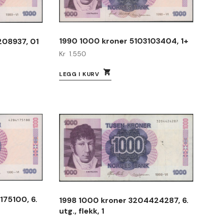
1990 1000 kroner 5103103404, 1+
208937, 01
Kr
1.550
LEGG I KURV
75100, 6.
1998 1000 kroner 3204424287, 6.
utg., flekk, 1