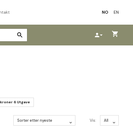
ntakt
NO
EN
shopping_cart
person
arrow_drop_down
Søk
kroner 6 Utgave
Vis: