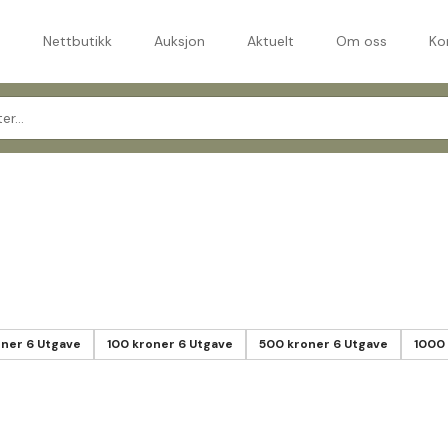
m
Nettbutikk
Auksjon
Aktuelt
Om oss
Ko
oner 6 Utgave
100 kroner 6 Utgave
500 kroner 6 Utgave
1000 