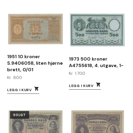
1951 10 kroner
1973 500 kroner
S.9406058, liten hjørne
A4755618, 4. utgave, 1-
brett, 0/01
Kr
1.700
Kr
800
LEGG I KURV
LEGG I KURV