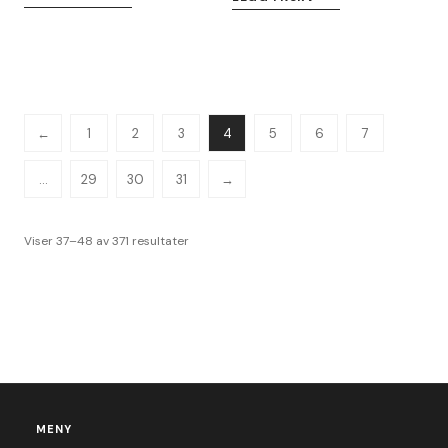
←
1
2
3
4
5
6
7
…
29
30
31
→
Viser 37–48 av 371 resultater
MENY