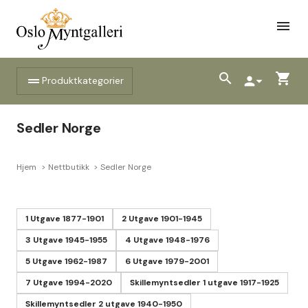
menu
search
shopping_cart
drag_handle
person
arrow_drop_down
Produktkategorier
Sedler Norge
Hjem
Nettbutikk
Sedler Norge
1 Utgave 1877-1901
2 Utgave 1901-1945
3 Utgave 1945-1955
4 Utgave 1948-1976
5 Utgave 1962-1987
6 Utgave 1979-2001
7 Utgave 1994-2020
Skillemyntsedler 1 utgave 1917-1925
Skillemyntsedler 2 utgave 1940-1950