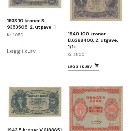
1933 10 kroner S.
9353505, 2. utgave, 1
1940 100 kroner
Kr
1.050
B.6368408, 2. utgave,
1/1+
Legg i kurv
Kr
1.800
LEGG I KURV
1943 5 kroner V.6188651,