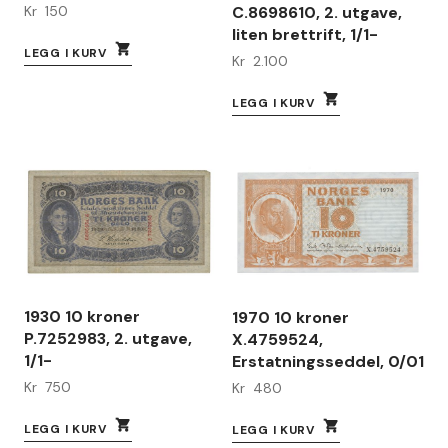
C.8698610, 2. utgave,
Kr
150
liten brettrift, 1/1-
LEGG I KURV
Kr
2.100
LEGG I KURV
1930 10 kroner
1970 10 kroner
P.7252983, 2. utgave,
X.4759524,
1/1-
Erstatningsseddel, 0/01
Kr
750
Kr
480
LEGG I KURV
LEGG I KURV